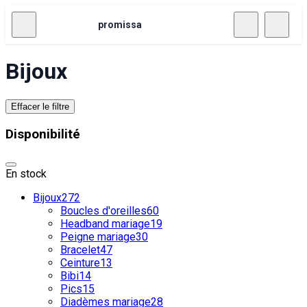
promissa
Bijoux
Effacer le filtre
Disponibilité
En stock
Bijoux
272
Boucles d'oreilles
60
Headband mariage
19
Peigne mariage
30
Bracelet
47
Ceinture
13
Bibi
14
Pics
15
Diadèmes mariage
28