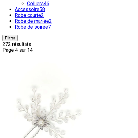
Colliers
46
Accessoire
58
Robe courte
2
Robe de mariée
2
Robe de soirée
7
Filtrer
272 résultats
Page 4 sur 14