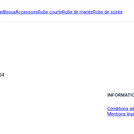
il
Bijoux
Accessoire
Robe courte
Robe de mariée
Robe de soirée
04
INFORMATI
Conditions gé
Mentions lég