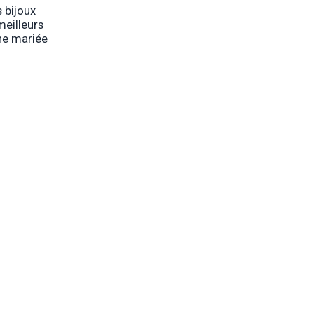
 bijoux
meilleurs
une mariée