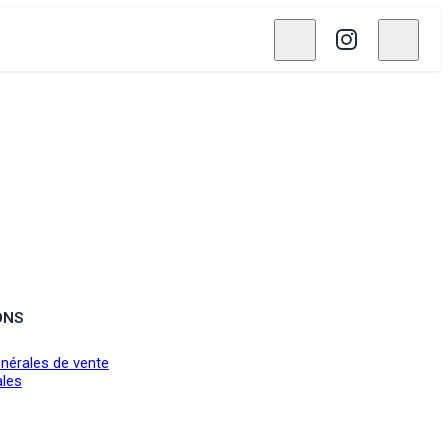
ONS
nérales de vente
ales