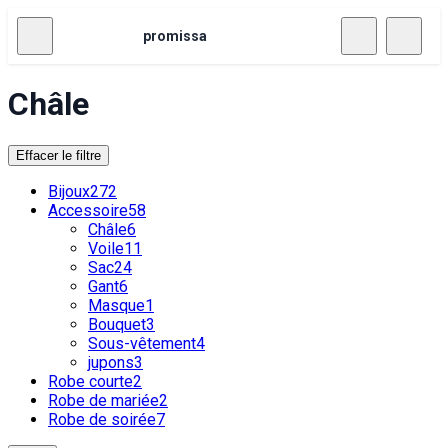
promissa
Châle
Effacer le filtre
Bijoux
272
Accessoire
58
Châle
6
Voile
11
Sac
24
Gant
6
Masque
1
Bouquet
3
Sous-vêtement
4
jupons
3
Robe courte
2
Robe de mariée
2
Robe de soirée
7