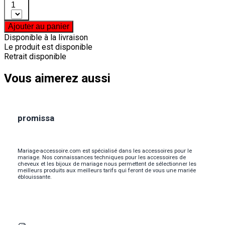
1
Ajouter au panier
Disponible à la livraison
Le produit est disponible
Retrait disponible
Vous aimerez aussi
promissa
Mariage-accessoire.com est spécialisé dans les accessoires pour le
mariage. Nos connaissances techniques pour les accessoires de
cheveux et les bijoux de mariage nous permettent de sélectionner les
meilleurs produits aux meilleurs tarifs qui feront de vous une mariée
éblouissante.