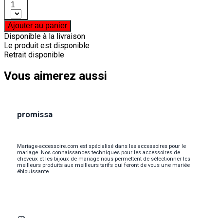
1
Ajouter au panier
Disponible à la livraison
Le produit est disponible
Retrait disponible
Vous aimerez aussi
promissa
Mariage-accessoire.com est spécialisé dans les accessoires pour le
mariage. Nos connaissances techniques pour les accessoires de
cheveux et les bijoux de mariage nous permettent de sélectionner les
meilleurs produits aux meilleurs tarifs qui feront de vous une mariée
éblouissante.