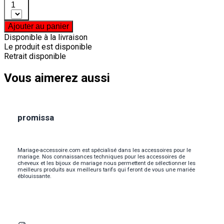
1
Ajouter au panier
Disponible à la livraison
Le produit est disponible
Retrait disponible
Vous aimerez aussi
promissa
Mariage-accessoire.com est spécialisé dans les accessoires pour le
mariage. Nos connaissances techniques pour les accessoires de
cheveux et les bijoux de mariage nous permettent de sélectionner les
meilleurs produits aux meilleurs tarifs qui feront de vous une mariée
éblouissante.