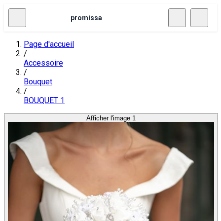
promissa
Page d'accueil
/
Accessoire
/
Bouquet
/
BOUQUET 1
Afficher l'image 1