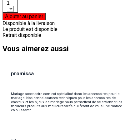
1
Ajouter au panier
Disponible à la livraison
Le produit est disponible
Retrait disponible
Vous aimerez aussi
promissa
Mariage-accessoire.com est spécialisé dans les accessoires pour le
mariage. Nos connaissances techniques pour les accessoires de
cheveux et les bijoux de mariage nous permettent de sélectionner les
meilleurs produits aux meilleurs tarifs qui feront de vous une mariée
éblouissante.