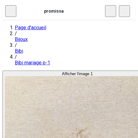
promissa
Page d'accueil
/
Bijoux
/
Bibi
/
Bibi mariage p-1
Afficher l'image 1