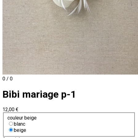
0 / 0
Bibi mariage p-1
12,00 €
couleur beige
blanc
beige