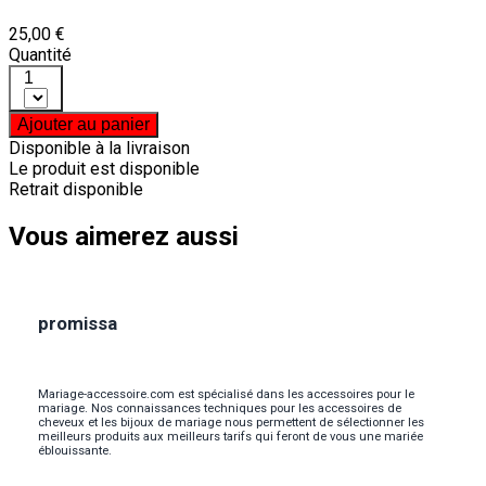
25,00 €
Quantité
1
Ajouter au panier
Disponible à la livraison
Le produit est disponible
Retrait disponible
Vous aimerez aussi
promissa
Mariage-accessoire.com est spécialisé dans les accessoires pour le
mariage. Nos connaissances techniques pour les accessoires de
cheveux et les bijoux de mariage nous permettent de sélectionner les
meilleurs produits aux meilleurs tarifs qui feront de vous une mariée
éblouissante.