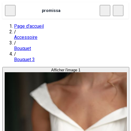
promissa
Page d'accueil
/
Accessoire
/
Bouquet
/
Bouquet 3
Afficher l'image 1