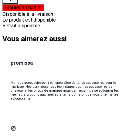
Ajouter au panier
Disponible à la livraison
Le produit est disponible
Retrait disponible
Vous aimerez aussi
promissa
Mariage-accessoire.com est spécialisé dans les accessoires pour le
mariage. Nos connaissances techniques pour les accessoires de
cheveux et les bijoux de mariage nous permettent de sélectionner les
meilleurs produits aux meilleurs tarifs qui feront de vous une mariée
éblouissante.