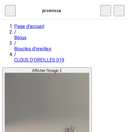
promissa
Page d'accueil
/
Bijoux
/
Boucles d'oreilles
/
CLOUS D’OREILLES 019
Afficher l'image 1