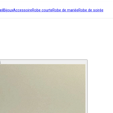
il
Bijoux
Accessoire
Robe courte
Robe de mariée
Robe de soirée
1