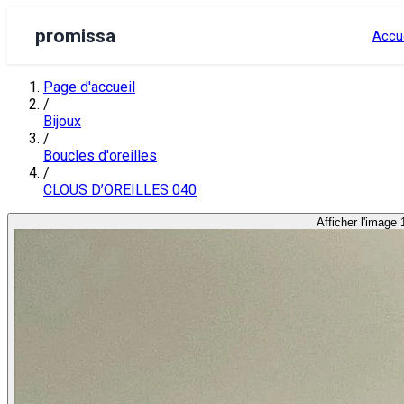
promissa
Accue
Page d'accueil
/
Bijoux
/
Boucles d'oreilles
/
CLOUS D’OREILLES 040
Afficher l'image 