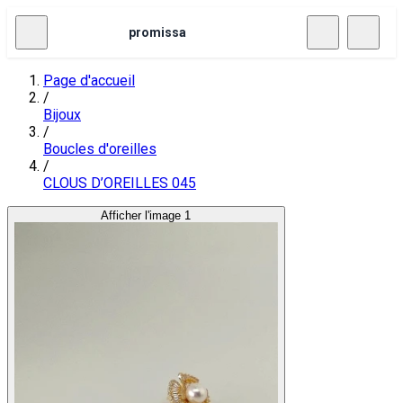
promissa
Page d'accueil
/
Bijoux
/
Boucles d'oreilles
/
CLOUS D’OREILLES 045
Afficher l'image 1