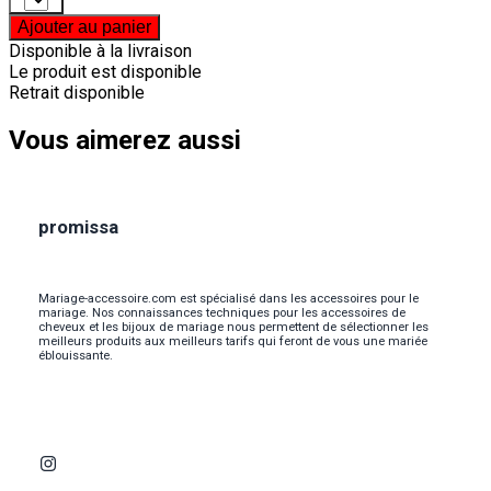
Ajouter au panier
Disponible à la livraison
Le produit est disponible
Retrait disponible
Vous aimerez aussi
promissa
Mariage-accessoire.com est spécialisé dans les accessoires pour le
mariage. Nos connaissances techniques pour les accessoires de
cheveux et les bijoux de mariage nous permettent de sélectionner les
meilleurs produits aux meilleurs tarifs qui feront de vous une mariée
éblouissante.