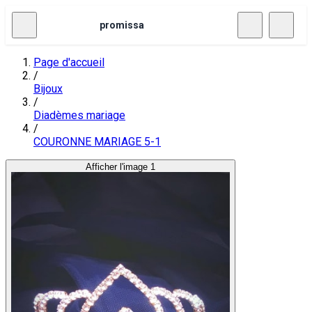
promissa
Page d'accueil
/
Bijoux
/
Diadèmes mariage
/
COURONNE MARIAGE 5-1
Afficher l'image 1