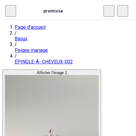
promissa
Page d'accueil
/
Bijoux
/
Peigne mariage
/
ÉPINGLE-À- CHEVEUX-002
Afficher l'image 1