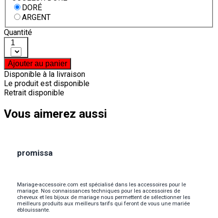
DORÉ
ARGENT
Quantité
1
Ajouter au panier
Disponible à la livraison
Le produit est disponible
Retrait disponible
Vous aimerez aussi
promissa
Mariage-accessoire.com est spécialisé dans les accessoires pour le
mariage. Nos connaissances techniques pour les accessoires de
cheveux et les bijoux de mariage nous permettent de sélectionner les
meilleurs produits aux meilleurs tarifs qui feront de vous une mariée
éblouissante.