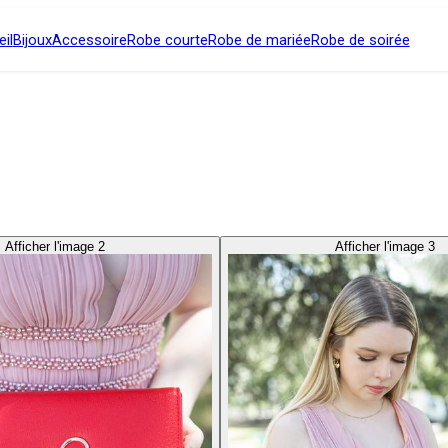
il
Bijoux
Accessoire
Robe courte
Robe de mariée
Robe de soirée
Afficher l'image 2
Afficher l'image 3