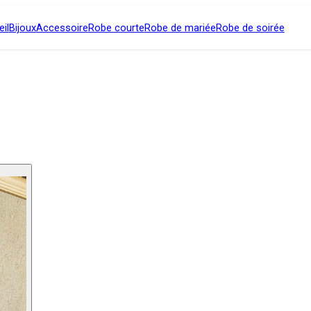
il
Bijoux
Accessoire
Robe courte
Robe de mariée
Robe de soirée