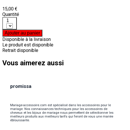
15,00 €
Quantité
1
Ajouter au panier
Disponible à la livraison
Le produit est disponible
Retrait disponible
Vous aimerez aussi
promissa
Mariage-accessoire.com est spécialisé dans les accessoires pour le
mariage. Nos connaissances techniques pour les accessoires de
cheveux et les bijoux de mariage nous permettent de sélectionner les
meilleurs produits aux meilleurs tarifs qui feront de vous une mariée
éblouissante.