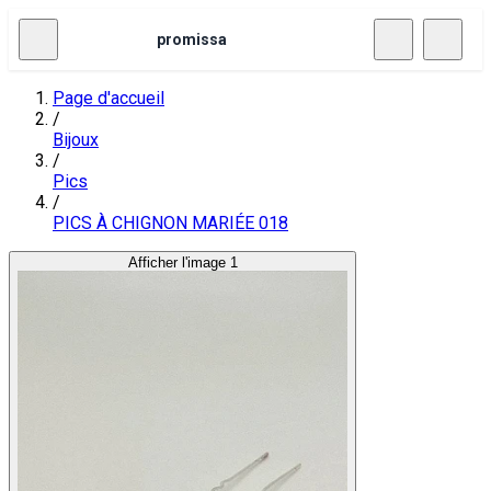
promissa
Page d'accueil
/
Bijoux
/
Pics
/
PICS À CHIGNON MARIÉE 018
Afficher l'image 1