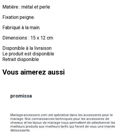
Matière : métal et perle
Fixation peigne.
Fabriqué à la main.
Dimensions : 15 x 12 cm
Disponible à la livraison
Le produit est disponible
Retrait disponible
Vous aimerez aussi
promissa
Mariage-accessoire.com est spécialisé dans les accessoires pour le
mariage. Nos connaissances techniques pour les accessoires de
cheveux et les bijoux de mariage nous permettent de sélectionner les
meilleurs produits aux meilleurs tarifs qui feront de vous une mariée
éblouissante.