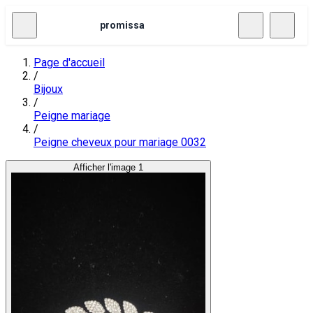
promissa
Page d'accueil
/
Bijoux
/
Peigne mariage
/
Peigne cheveux pour mariage 0032
Afficher l'image 1