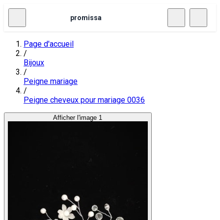
promissa
Page d'accueil
/
Bijoux
/
Peigne mariage
/
Peigne cheveux pour mariage 0036
Afficher l'image 1