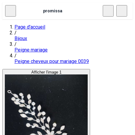
promissa
Page d'accueil
/
Bijoux
/
Peigne mariage
/
Peigne cheveux pour mariage 0039
Afficher l'image 1