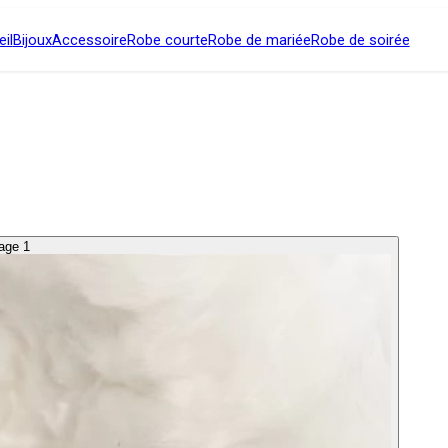
il
Bijoux
Accessoire
Robe courte
Robe de mariée
Robe de soirée
mage 1