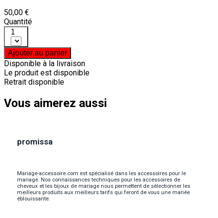
50,00 €
Quantité
1
Ajouter au panier
Disponible à la livraison
Le produit est disponible
Retrait disponible
Vous aimerez aussi
promissa
Mariage-accessoire.com est spécialisé dans les accessoires pour le
mariage. Nos connaissances techniques pour les accessoires de
cheveux et les bijoux de mariage nous permettent de sélectionner les
meilleurs produits aux meilleurs tarifs qui feront de vous une mariée
éblouissante.