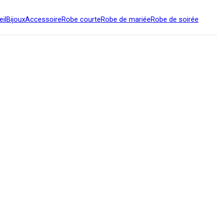
il
Bijoux
Accessoire
Robe courte
Robe de mariée
Robe de soirée