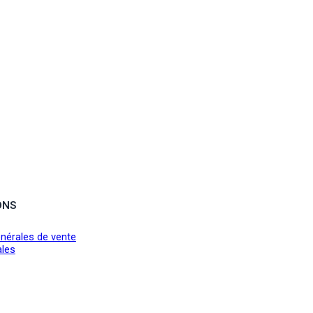
ONS
nérales de vente
ales