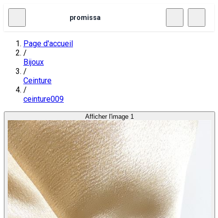
promissa
Page d'accueil
/
Bijoux
/
Ceinture
/
ceinture009
Afficher l'image 1