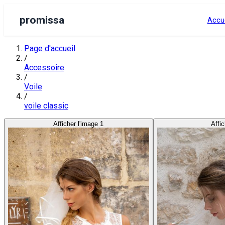
promissa
Accue
Page d'accueil
/
Accessoire
/
Voile
/
voile classic
Afficher l'image 1
Affic