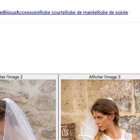
il
Bijoux
Accessoire
Robe courte
Robe de mariée
Robe de soirée
her l'image 2
Afficher l'image 3