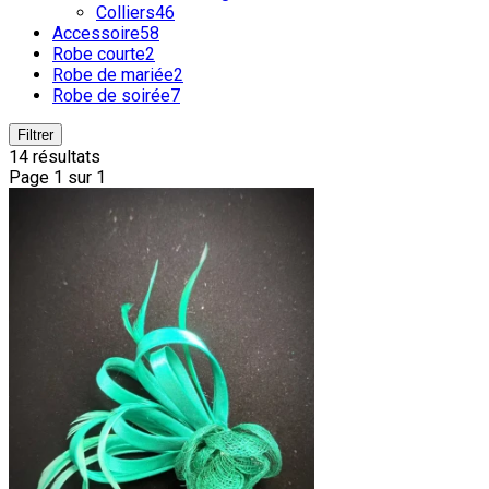
Colliers
46
Accessoire
58
Robe courte
2
Robe de mariée
2
Robe de soirée
7
Filtrer
14 résultats
Page 1 sur 1