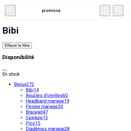
promissa
Bibi
Effacer le filtre
Disponibilité
En stock
Bijoux
272
Bibi
14
Boucles d'oreilles
60
Headband mariage
19
Peigne mariage
30
Bracelet
47
Ceinture
13
Pics
15
Diadèmes mariage
28