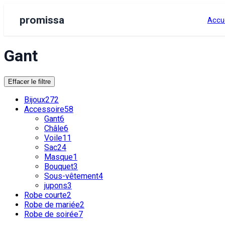
promissa
Accue
Gant
Effacer le filtre
Bijoux
272
Accessoire
58
Gant
6
Châle
6
Voile
11
Sac
24
Masque
1
Bouquet
3
Sous-vêtement
4
jupons
3
Robe courte
2
Robe de mariée
2
Robe de soirée
7