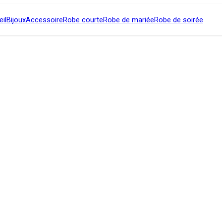
il
Bijoux
Accessoire
Robe courte
Robe de mariée
Robe de soirée