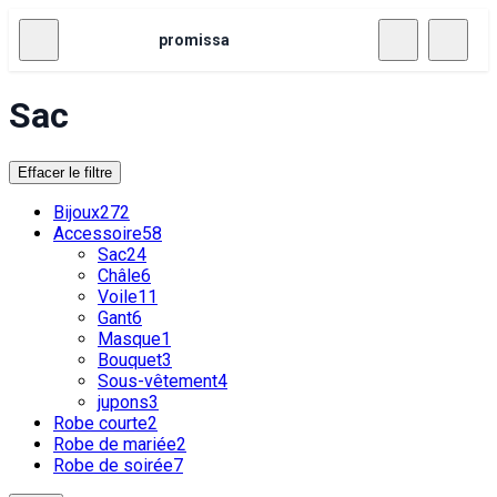
promissa
Sac
Effacer le filtre
Bijoux
272
Accessoire
58
Sac
24
Châle
6
Voile
11
Gant
6
Masque
1
Bouquet
3
Sous-vêtement
4
jupons
3
Robe courte
2
Robe de mariée
2
Robe de soirée
7